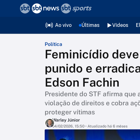
❮
voltar
Editorias
Ao vivo
Últimas
Vídeos
E
Política
Feminicídio deve
punido e erradica
Edson Fachin
Presidente do STF afirma que a
violação de direitos e cobra a
proteger vítimas
Warley Júnior
04/02/2026, 15:50
• Atualizado há 6 mêses