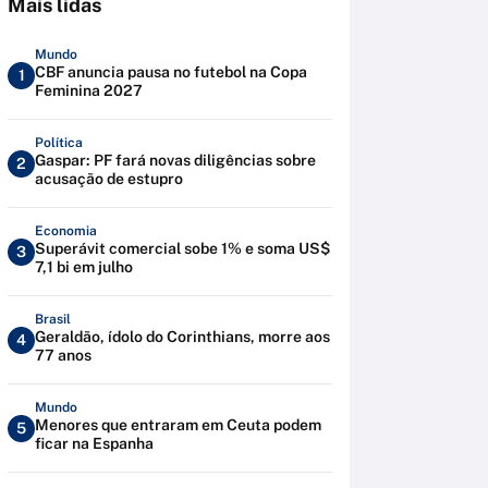
Mais lidas
Mundo
CBF anuncia pausa no futebol na Copa
1
Feminina 2027
Política
Gaspar: PF fará novas diligências sobre
2
acusação de estupro
Economia
Superávit comercial sobe 1% e soma US$
3
7,1 bi em julho
Brasil
Geraldão, ídolo do Corinthians, morre aos
4
77 anos
Mundo
Menores que entraram em Ceuta podem
5
ficar na Espanha