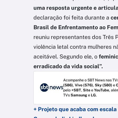
uma resposta urgente e articul
declaração foi feita durante a
ce
Brasil de Enfrentamento ao Fem
reuniu representantes dos Três P
violência letal contra mulheres
aceitável. Segundo ele, o
feminic
erradicado da vida social”.
Acompanhe o SBT News nas TVs
(586)
,
Vivo (576)
,
Sky (580)
e
O
pelo
+SBT
,
Site
e
YouTube
, alé
TVs
Samsung
e
LG
.
+ Projeto que acaba com escala