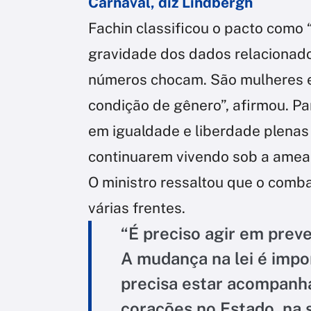
Carnaval, diz Lindbergh
Fachin classificou o pacto como 
gravidade dos dados relacionados
números chocam. São mulheres e
condição de gênero”, afirmou. Pa
em igualdade e liberdade plena
continuarem vivendo sob a ameaç
O ministro ressaltou que o comba
várias frentes.
“É preciso agir em prev
A mudança na lei é impor
precisa estar acompan
corações no Estado, na 