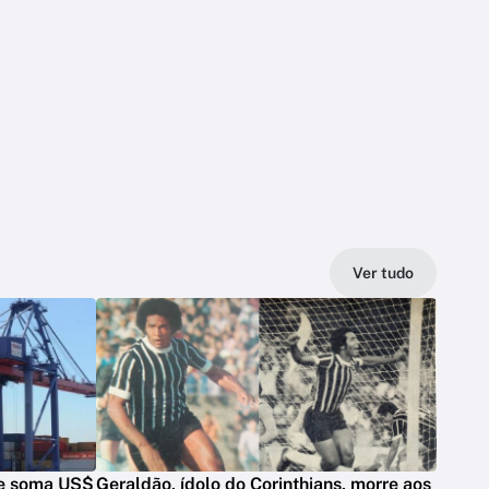
Ver tudo
 e soma US$
Geraldão, ídolo do Corinthians, morre aos