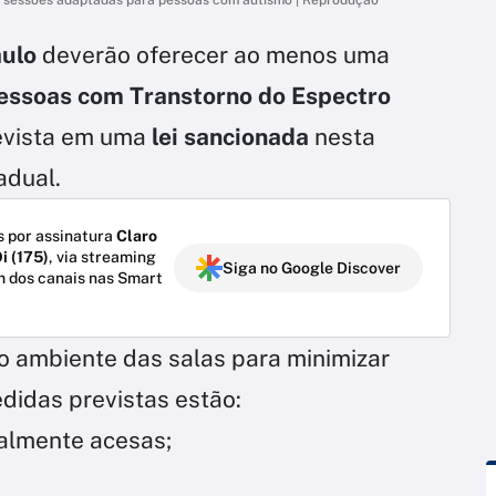
aulo
deverão oferecer ao menos uma
essoas com Transtorno do Espectro
revista em uma
lei sancionada
nesta
adual.
 por assinatura
Claro
i (175)
, via streaming
Siga no Google Discover
m dos canais nas Smart
no ambiente das salas para minimizar
edidas previstas estão:
almente acesas;