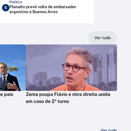
Política
Planalto prevê volta de embaixador
6
argentino a Buenos Aires
Ver tudo
e país
Zema poupa Flávio e mira direita unida
em caso de 2º turno
Ver tudo