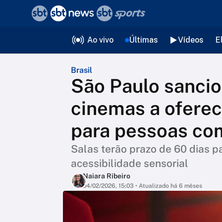
❮
voltar
Editorias
Ao vivo
Últimas
Vídeos
E
Brasil
São Paulo sancio
cinemas a ofere
para pessoas co
Salas terão prazo de 60 dias p
acessibilidade sensorial
Naiara Ribeiro
04/02/2026, 15:03
• Atualizado há 6 mêses