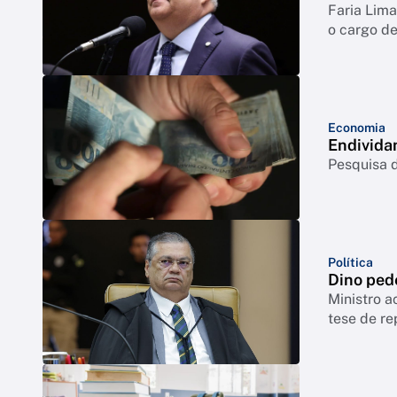
Faria Lim
o cargo de
Economia
Endivida
Pesquisa d
Política
Dino ped
Ministro a
tese de re