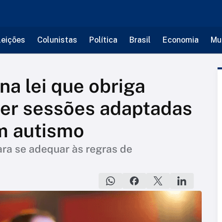
leições
Colunistas
Política
Brasil
Economia
Mu
na lei que obriga
cer sessões adaptadas
m autismo
ara se adequar às regras de