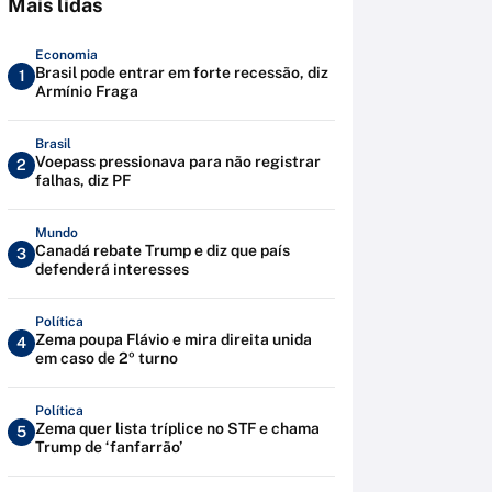
Mais lidas
Economia
Brasil pode entrar em forte recessão, diz
1
Armínio Fraga
Brasil
Voepass pressionava para não registrar
2
falhas, diz PF
Mundo
Canadá rebate Trump e diz que país
3
defenderá interesses
Política
Zema poupa Flávio e mira direita unida
4
em caso de 2º turno
Política
Zema quer lista tríplice no STF e chama
5
Trump de ‘fanfarrão’