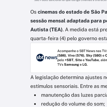
Os
cinemas do estado de São P
sessão mensal adaptada para p
Autista (TEA)
. A medida está p
quarta-feira (4) pelo governo est
Acompanhe o SBT News nas TVs
(586)
,
Vivo (576)
,
Sky (580)
e
O
pelo
+SBT
,
Site
e
YouTube
, alé
TVs
Samsung
e
LG
.
A legislação determina ajustes 
estímulos sensoriais. Entre as m
manutenção das luzes parci
redução do volume do som;