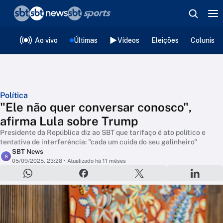
❮
voltar
Editorias
Ao vivo
Últimas
Vídeos
Eleições
Colunista
Política
"Ele não quer conversar conosco",
afirma Lula sobre Trump
Presidente da República diz ao SBT que tarifaço é ato político e
tentativa de interferência: "cada um cuida do seu galinheiro"
SBT News
S
05/09/2025, 23:28
• Atualizado há 11 mêses