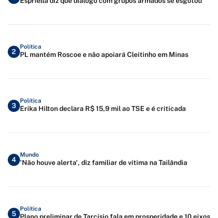
Espriella diz que diálogo com grupos armados se esgotou
Política
2
PL mantém Roscoe e não apoiará Cleitinho em Minas
Política
3
Erika Hilton declara R$ 15,9 mil ao TSE e é criticada
Mundo
4
'Não houve alerta', diz familiar de vítima na Tailândia
Política
5
Plano preliminar de Tarcísio fala em prosperidade e 10 eixos