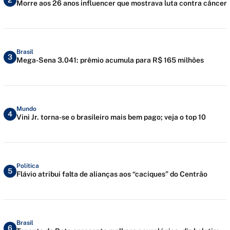
2
Morre aos 26 anos influencer que mostrava luta contra câncer
Brasil
3
Mega-Sena 3.041: prêmio acumula para R$ 165 milhões
Mundo
4
Vini Jr. torna-se o brasileiro mais bem pago; veja o top 10
Política
5
Flávio atribui falta de alianças aos “caciques” do Centrão
Brasil
6