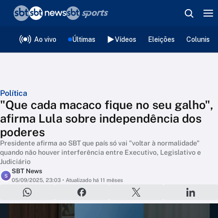
❮
voltar
Editorias
Ao vivo
Últimas
Vídeos
Eleições
Colunista
Política
"Que cada macaco fique no seu galho",
afirma Lula sobre independência dos
poderes
Presidente afirma ao SBT que país só vai "voltar à normalidade"
quando não houver interferência entre Executivo, Legislativo e
Judiciário
SBT News
S
05/09/2025, 23:03
• Atualizado há 11 mêses