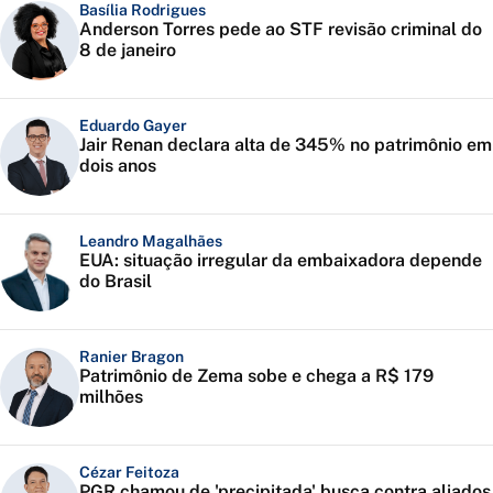
Basília Rodrigues
Anderson Torres pede ao STF revisão criminal do
8 de janeiro
Eduardo Gayer
Jair Renan declara alta de 345% no patrimônio em
dois anos
Leandro Magalhães
EUA: situação irregular da embaixadora depende
do Brasil
Ranier Bragon
Patrimônio de Zema sobe e chega a R$ 179
milhões
Cézar Feitoza
PGR chamou de 'precipitada' busca contra aliados