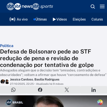
❮
voltar
Editorias
Ao vivo
Últimas
Vídeos
Eleições
Colunista
Política
Defesa de Bolsonaro pede ao STF
redução de pena e revisão de
condenação por tentativa de golpe
Advogados alegam que a decisão tem “omissões, contradições e
obscuridades”; voltam a afirmar que houve “cerceamento de defesa”
Jessica Cardoso
,
Basília Rodrigues
27/10/2025, 22:25
• Atualizado há 9 mêses