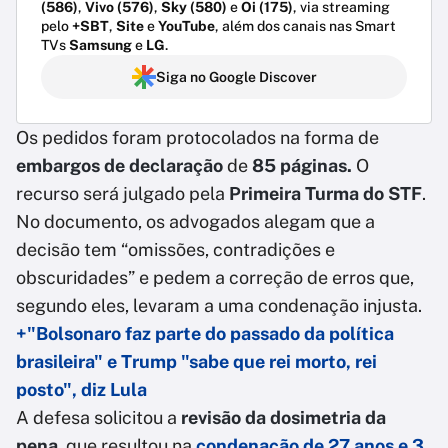
(586)
,
Vivo (576)
,
Sky (580)
e
Oi (175)
, via streaming
pelo
+SBT
,
Site
e
YouTube
, além dos canais nas Smart
TVs
Samsung
e
LG
.
Siga no Google Discover
Os pedidos foram protocolados na forma de
embargos de declaração
de
85 páginas.
O
recurso será julgado pela
Primeira Turma do STF
.
No documento, os advogados alegam que a
decisão tem “omissões, contradições e
obscuridades” e pedem a correção de erros que,
segundo eles, levaram a uma condenação injusta.
+"Bolsonaro faz parte do passado da política
brasileira" e Trump "sabe que rei morto, rei
posto", diz Lula
A defesa solicitou a
revisão da dosimetria da
pena
, que resultou na
condenação de 27 anos e 3