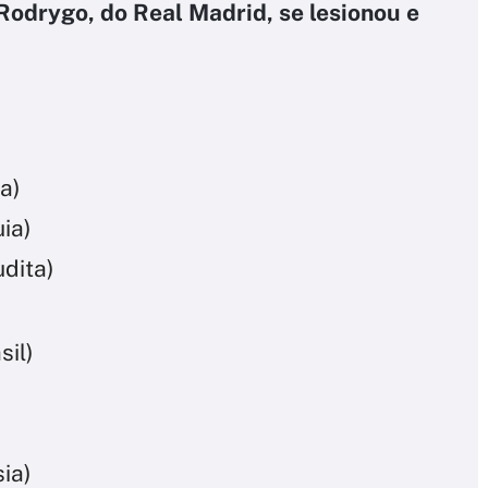
Rodrygo, do Real Madrid, se lesionou e
a)
ia)
dita)
sil)
ia)