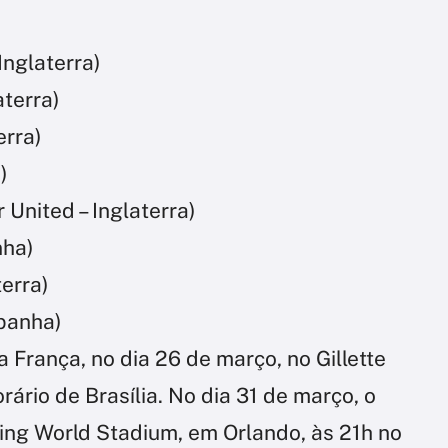
Inglaterra)
aterra)
erra)
)
United – Inglaterra)
nha)
erra)
spanha)
a França, no dia 26 de março, no Gillette
ário de Brasília. No dia 31 de março, o
ping World Stadium, em Orlando, às 21h no