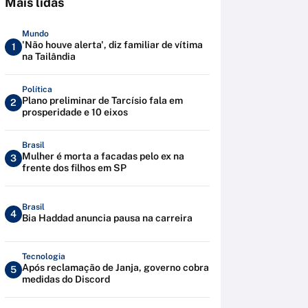
Mais lidas
Mundo
'Não houve alerta', diz familiar de vítima
1
na Tailândia
Política
Plano preliminar de Tarcísio fala em
2
prosperidade e 10 eixos
Brasil
Mulher é morta a facadas pelo ex na
3
frente dos filhos em SP
Brasil
4
Bia Haddad anuncia pausa na carreira
Tecnologia
Após reclamação de Janja, governo cobra
5
medidas do Discord