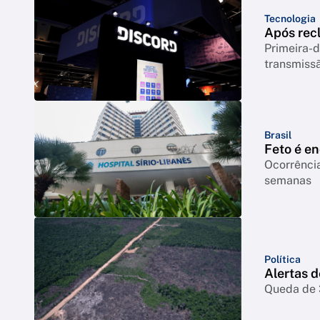
Tecnologia
Após rec
Primeira-d
transmiss
Brasil
Feto é e
Ocorrência
semanas
Política
Alertas 
Queda de 3