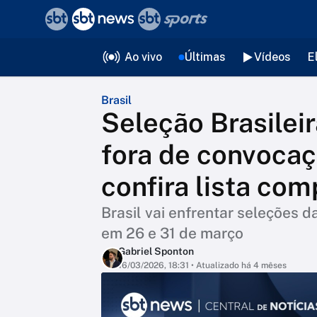
❮
voltar
Editorias
Ao vivo
Últimas
Vídeos
E
Brasil
Seleção Brasileir
fora de convocaç
confira lista com
Brasil vai enfrentar seleções d
em 26 e 31 de março
Gabriel Sponton
16/03/2026, 18:31
• Atualizado há 4 mêses