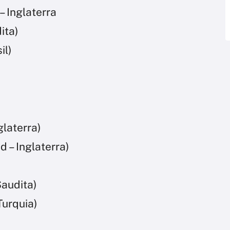
– Inglaterra
ita)
il)
glaterra)
 – Inglaterra)
Saudita)
Turquia)