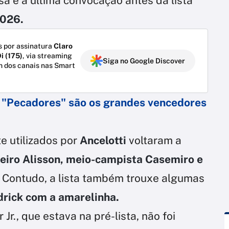
sa é a última convocação antes da lista
2026.
 por assinatura
Claro
i (175)
, via streaming
Siga no Google Discover
m dos canais nas Smart
 "Pecadores" são os grandes vencedores
 utilizados por
Ancelotti
voltaram a
leiro Alisson, meio-campista Casemiro e
. Contudo, a lista também trouxe algumas
drick com a amarelinha.
r., que estava na pré-lista, não foi