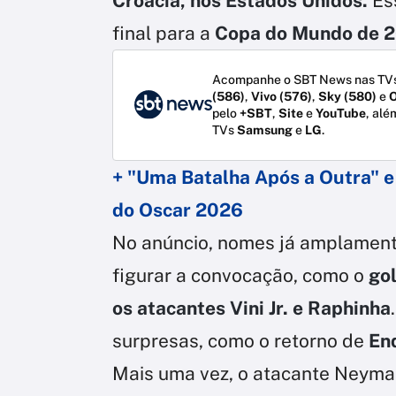
Croácia, nos Estados Unidos.
Es
final para a
Copa do Mundo de 
Acompanhe o SBT News nas TVs
(586)
,
Vivo (576)
,
Sky (580)
e
O
pelo
+SBT
,
Site
e
YouTube
, alé
TVs
Samsung
e
LG
.
+ "Uma Batalha Após a Outra" e
do Oscar 2026
No anúncio, nomes já amplamente
figurar a convocação, como o
go
os atacantes Vini Jr. e Raphinha
surpresas, como o retorno de
En
Mais uma vez, o atacante Neymar J