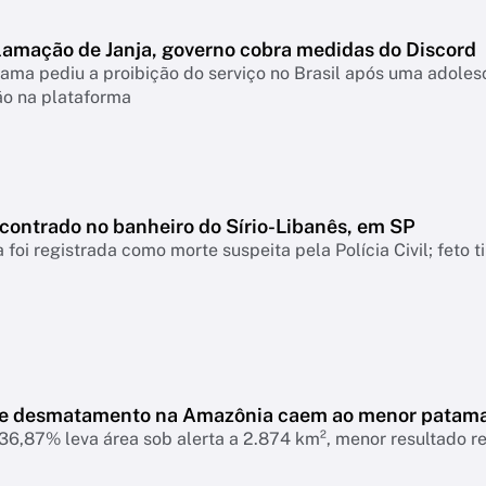
lamação de Janja, governo cobra medidas do Discord
ama pediu a proibição do serviço no Brasil após uma adolesc
ão na plataforma
ncontrado no banheiro do Sírio-Libanês, em SP
 foi registrada como morte suspeita pela Polícia Civil; feto 
de desmatamento na Amazônia caem ao menor patam
6,87% leva área sob alerta a 2.874 km², menor resultado r