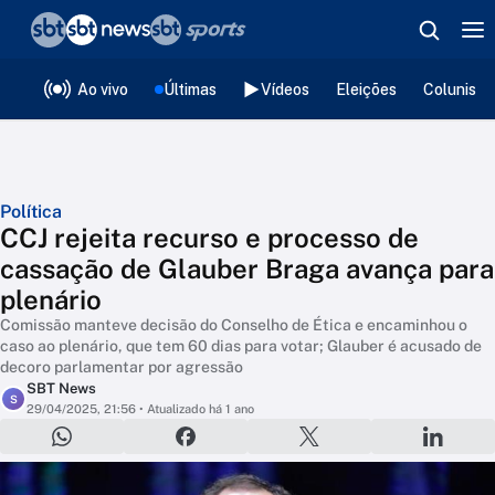
❮
voltar
Editorias
Ao vivo
Últimas
Vídeos
Eleições
Colunista
Política
CCJ rejeita recurso e processo de
cassação de Glauber Braga avança para
plenário
Comissão manteve decisão do Conselho de Ética e encaminhou o
caso ao plenário, que tem 60 dias para votar; Glauber é acusado de
decoro parlamentar por agressão
SBT News
S
29/04/2025, 21:56
• Atualizado há 1 ano