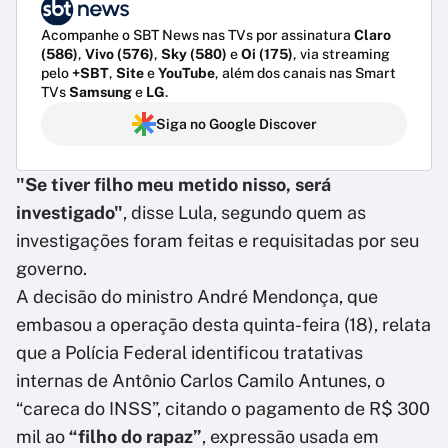
Acompanhe o SBT News nas TVs por assinatura
Claro
(586)
,
Vivo (576)
,
Sky (580)
e
Oi (175)
, via streaming
pelo
+SBT
,
Site
e
YouTube
, além dos canais nas Smart
TVs
Samsung
e
LG
.
Siga no Google Discover
"Se tiver filho meu metido nisso, será
investigado"
, disse Lula, segundo quem as
investigações foram feitas e requisitadas por seu
governo.
A decisão do ministro André Mendonça, que
embasou a operação desta quinta-feira (18), relata
que a Polícia Federal identificou tratativas
internas de Antônio Carlos Camilo Antunes, o
“careca do INSS”, citando o pagamento de R$ 300
mil ao
“filho do rapaz”
, expressão usada em