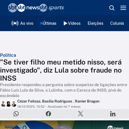
❮
voltar
Editorias
Ao vivo
Últimas
Vídeos
Eleições
Colunista
Política
"Se tiver filho meu metido nisso, será
investigado", diz Lula sobre fraude no
INSS
Presidente respondeu a pergunta sobre suspeitas de ligações entre
Fábio Luis Lula da Silva, o Lulinha, com o Careca do INSS, pivô do
escândalo
Cézar Feitoza
,
Basília Rodrigues
,
Ranier Bragon
18/12/2025, 15:52
• Atualizado há 7 mêses