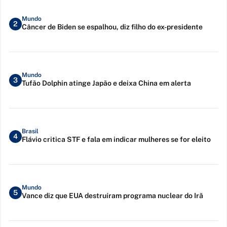
Mundo
2
Câncer de Biden se espalhou, diz filho do ex-presidente
Mundo
3
Tufão Dolphin atinge Japão e deixa China em alerta
Brasil
4
Flávio critica STF e fala em indicar mulheres se for eleito
Mundo
5
Vance diz que EUA destruíram programa nuclear do Irã