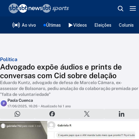
❮
voltar
Editorias
Ao vivo
Últimas
Vídeos
Eleições
Colunista
Política
Advogado expõe áudios e prints de
conversas com Cid sobre delação
Eduardo Kuntz, advogado de defesa de Marcelo Câmara, ex-
assessor de Bolsonaro, pediu anulação da colaboração premiada por
"falta de voluntariedade"
Paola Cuenca
P
17/06/2025, 16:26
• Atualizado há 1 ano