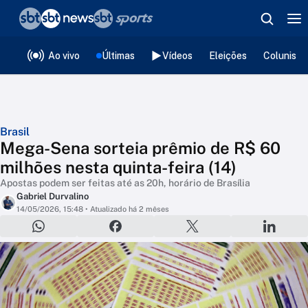
❮
voltar
Editorias
Ao vivo
Últimas
Vídeos
Eleições
Colunista
Brasil
Mega-Sena sorteia prêmio de R$ 60
milhões nesta quinta-feira (14)
Apostas podem ser feitas até as 20h, horário de Brasília
Gabriel Durvalino
14/05/2026, 15:48
• Atualizado há 2 mêses