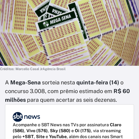
Créditos: Marcello Casal JrAgência Brasil
A
Mega-Sena
sorteia nesta
quinta-feira (14)
o
concurso 3.008, com prêmio estimado em
R$ 60
milhões
para quem acertar as seis dezenas.
Acompanhe o SBT News nas TVs por assinatura
Claro
(586)
,
Vivo (576)
,
Sky (580)
e
Oi (175)
, via streaming
pelo
+SBT
,
Site
e
YouTube
, além dos canais nas Smart