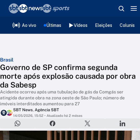
❮
voltar
Editorias
Ao vivo
Últimas
Vídeos
Eleições
Colunista
Brasil
Governo de SP confirma segunda
morte após explosão causada por obra
da Sabesp
Acidente ocorreu após uma tubulação de gás da Comgás ser
atingida durante obra na zona oeste de São Paulo; número de
imóveis interditados aumentou para 27
SBT News
,
Agência SBT
14/05/2026, 15:52
• Atualizado há 2 mêses