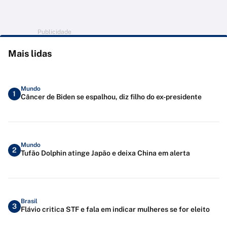
Publicidade
Mais lidas
Mundo
1
Câncer de Biden se espalhou, diz filho do ex-presidente
Mundo
2
Tufão Dolphin atinge Japão e deixa China em alerta
Brasil
3
Flávio critica STF e fala em indicar mulheres se for eleito