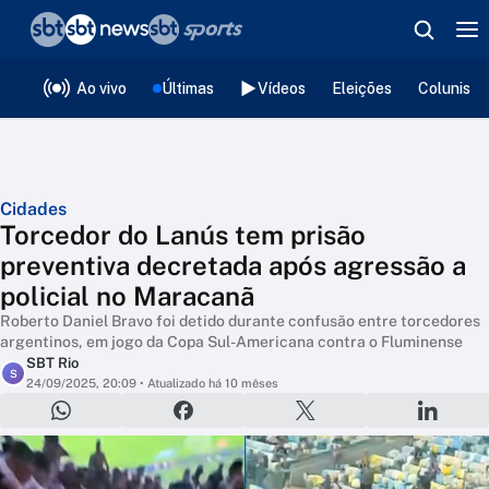
❮
voltar
Editorias
Ao vivo
Últimas
Vídeos
Eleições
Colunista
Cidades
Torcedor do Lanús tem prisão
preventiva decretada após agressão a
policial no Maracanã
Roberto Daniel Bravo foi detido durante confusão entre torcedores
argentinos, em jogo da Copa Sul-Americana contra o Fluminense
SBT Rio
S
24/09/2025, 20:09
• Atualizado há 10 mêses