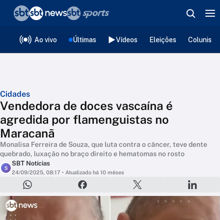
❮
voltar
Editorias
Ao vivo
Últimas
Vídeos
Eleições
Colunista
Cidades
Vendedora de doces vascaína é
agredida por flamenguistas no
Maracanã
Monalisa Ferreira de Souza, que luta contra o câncer, teve dente
quebrado, luxação no braço direito e hematomas no rosto
SBT Notícias
S
24/09/2025, 08:17
• Atualizado há 10 mêses