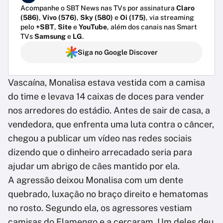
Acompanhe o SBT News nas TVs por assinatura
Claro
(586)
,
Vivo (576)
,
Sky (580)
e
Oi (175)
, via streaming
pelo
+SBT
,
Site
e
YouTube
, além dos canais nas Smart
TVs
Samsung
e
LG
.
Siga no Google Discover
Vascaína, Monalisa estava vestida com a camisa
do time e levava 14 caixas de doces para vender
nos arredores do estádio. Antes de sair de casa, a
vendedora, que enfrenta uma luta contra o câncer,
chegou a publicar um vídeo nas redes sociais
dizendo que o dinheiro arrecadado seria para
ajudar um abrigo de cães mantido por ela.
A agressão deixou Monalisa com um dente
quebrado, luxação no braço direito e hematomas
no rosto. Segundo ela, os agressores vestiam
camisas do Flamengo e a cercaram. Um deles deu