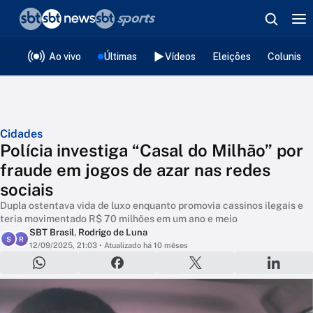
❮
voltar
Editorias
Ao vivo
Últimas
Vídeos
Eleições
Colunista
Cidades
Polícia investiga “Casal do Milhão” por
fraude em jogos de azar nas redes
sociais
Dupla ostentava vida de luxo enquanto promovia cassinos ilegais e
teria movimentado R$ 70 milhões em um ano e meio
SBT Brasil
,
Rodrigo de Luna
S
R
12/09/2025, 21:03
• Atualizado há 10 mêses