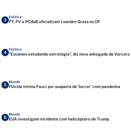
Política
3
PT, PV e PCdoB oficializam Leandro Grass no DF
Política
4
"Estamos estudando estratégia”, diz novo advogado de Vorcaro
Mundo
5
Flórida intima Fauci por suspeita de 'lucrar' com pandemia
Mundo
6
EUA investigam incidente com helicóptero de Trump