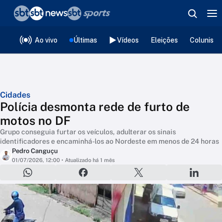
❮
voltar
Editorias
Ao vivo
Últimas
Vídeos
Eleições
Colunista
Cidades
Polícia desmonta rede de furto de
motos no DF
Grupo conseguia furtar os veículos, adulterar os sinais
identificadores e encaminhá-los ao Nordeste em menos de 24 horas
Pedro Canguçu
01/07/2026, 12:00
• Atualizado há 1 mês