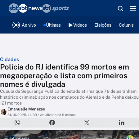
❮
voltar
Editorias
Ao vivo
Últimas
Vídeos
Eleições
Colunista
Cidades
Polícia do RJ identifica 99 mortos em
megaoperação e lista com primeiros
nomes é divulgada
Cúpula da Segurança Pública do estado afirma que 78 deles tinham
histórico criminal; ação nos complexos do Alemão e da Penha deixou
121 mortos
Emanuelle Menezes
31/10/2025, 14:39
• Atualizado há 9 mêses