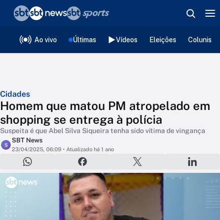
❮
voltar
Editorias
Ao vivo
Últimas
Vídeos
Eleições
Colunista
Cidades
Homem que matou PM atropelado em
shopping se entrega à polícia
Suspeita é que Abel Silva Siqueira tenha sido vítima de vingança
SBT News
S
23/04/2025, 06:09
• Atualizado há 1 ano