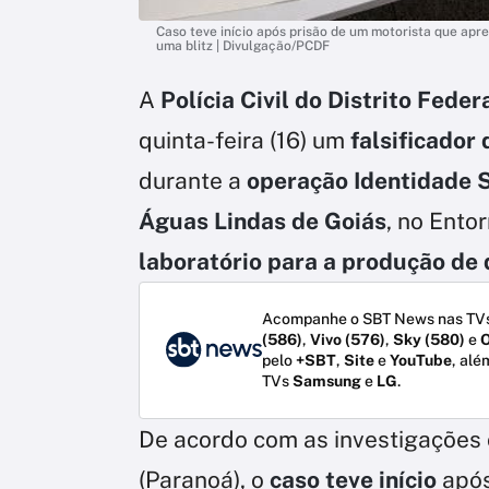
Caso teve início após prisão de um motorista que apr
uma blitz | Divulgação/PCDF
A
Polícia Civil do Distrito Feder
quinta-feira (16) um
falsificador 
durante a
operação Identidade 
Águas Lindas de Goiás
, no Ento
laboratório para a produção de
Acompanhe o SBT News nas TVs
(586)
,
Vivo (576)
,
Sky (580)
e
O
pelo
+SBT
,
Site
e
YouTube
, alé
TVs
Samsung
e
LG
.
De acordo com as investigações 
(Paranoá), o
caso teve início
apó