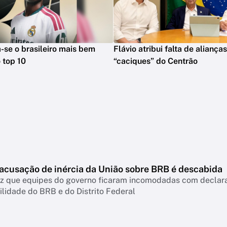
na-se o brasileiro mais bem
Flávio atribui falta de aliança
 top 10
“caciques” do Centrão
 acusação de inércia da União sobre BRB é descabida
diz que equipes do governo ficaram incomodadas com declar
lidade do BRB e do Distrito Federal