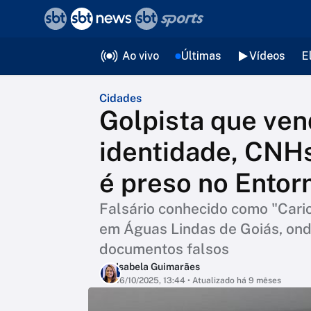
❮
voltar
Editorias
Ao vivo
Últimas
Vídeos
E
Cidades
Golpista que ven
identidade, CNHs
é preso no Entor
Falsário conhecido como "Carioc
em Águas Lindas de Goiás, ond
documentos falsos
Isabela Guimarães
16/10/2025, 13:44
• Atualizado há 9 mêses