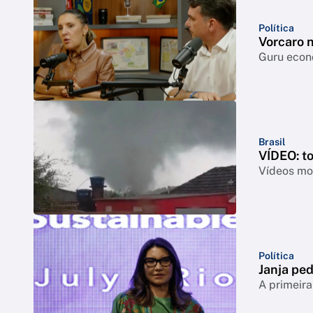
Política
Vorcaro 
Guru econô
Brasil
VÍDEO: t
Vídeos mos
Política
Janja ped
A primeira