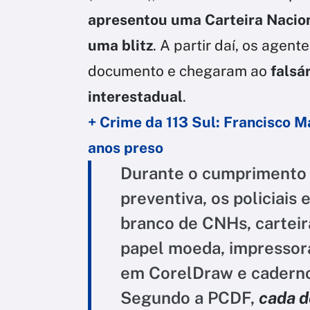
apresentou uma Carteira Nacion
uma blitz
. A partir daí, os agen
documento e chegaram ao
falsá
interestadual
.
+ Crime da 113 Sul: Francisco Ma
anos preso
Durante o cumprimento 
preventiva, os policiai
branco de CNHs, carteir
papel moeda, impressora
em CorelDraw e cadern
Segundo a PCDF,
cada d