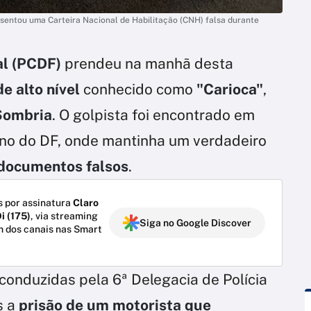
esentou uma Carteira Nacional de Habilitação (CNH) falsa durante
al (PCDF)
prendeu na manhã desta
de alto nível
conhecido como
"Carioca"
,
Sombria
. O golpista foi encontrado em
rno do DF, onde mantinha um verdadeiro
 documentos falsos
.
 por assinatura
Claro
i (175)
, via streaming
Siga no Google Discover
m dos canais nas Smart
conduzidas pela 6ª Delegacia de Polícia
s a
prisão de um motorista que