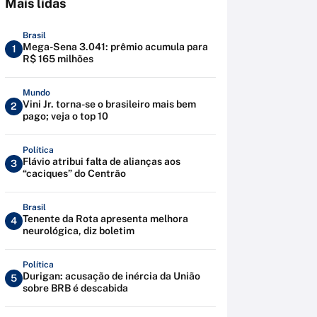
Mais lidas
Brasil
Mega-Sena 3.041: prêmio acumula para
1
R$ 165 milhões
Mundo
Vini Jr. torna-se o brasileiro mais bem
2
pago; veja o top 10
Política
Flávio atribui falta de alianças aos
3
“caciques” do Centrão
Brasil
Tenente da Rota apresenta melhora
4
neurológica, diz boletim
Política
Durigan: acusação de inércia da União
5
sobre BRB é descabida