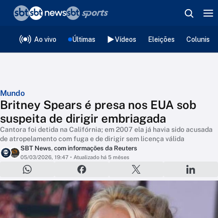
❮
voltar
Editorias
Ao vivo
Últimas
Vídeos
Eleições
Colunista
Mundo
Britney Spears é presa nos EUA sob
suspeita de dirigir embriagada
Cantora foi detida na Califórnia; em 2007 ela já havia sido acusada
de atropelamento com fuga e de dirigir sem licença válida
SBT News
,
com informações da Reuters
05/03/2026, 19:47
• Atualizado há 5 mêses