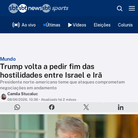
❮
voltar
Editorias
Ao vivo
Últimas
Vídeos
Eleições
Colunista
Mundo
Trump volta a pedir fim das
hostilidades entre Israel e Irã
Presidente norte-americano teme que ataques comprometam
negociações em andamento
Camila Stucaluc
08/06/2026, 10:38
• Atualizado há 2 mêses