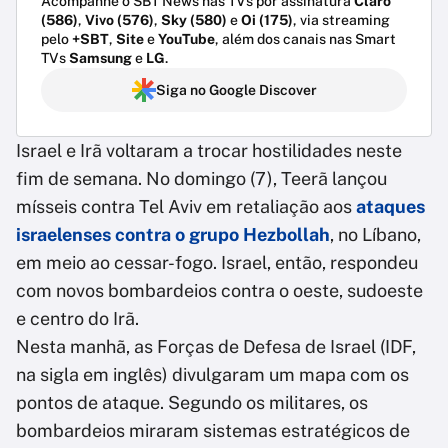
Acompanhe o SBT News nas TVs por assinatura
Claro
(586)
,
Vivo (576)
,
Sky (580)
e
Oi (175)
, via streaming
pelo
+SBT
,
Site
e
YouTube
, além dos canais nas Smart
TVs
Samsung
e
LG
.
Siga no Google Discover
Israel e Irã voltaram a trocar hostilidades neste
fim de semana. No domingo (7), Teerã lançou
mísseis contra Tel Aviv em retaliação aos
ataques
israelenses contra o grupo Hezbollah
, no Líbano,
em meio ao cessar-fogo. Israel, então, respondeu
com novos bombardeios contra o oeste, sudoeste
e centro do Irã.
Nesta manhã, as Forças de Defesa de Israel (IDF,
na sigla em inglês) divulgaram um mapa com os
pontos de ataque. Segundo os militares, os
bombardeios miraram sistemas estratégicos de