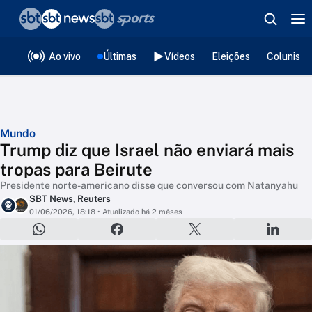
❮
voltar
Editorias
Ao vivo
Últimas
Vídeos
Eleições
Colunista
Mundo
Trump diz que Israel não enviará mais
tropas para Beirute
Presidente norte-americano disse que conversou com Natanyahu
SBT News
,
Reuters
01/06/2026, 18:18
• Atualizado há 2 mêses