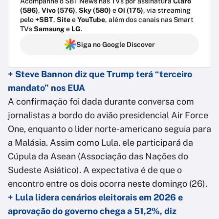
Acompanhe o SBT News nas TVs por assinatura
Claro
(586)
,
Vivo (576)
,
Sky (580)
e
Oi (175)
, via streaming
pelo
+SBT
,
Site
e
YouTube
, além dos canais nas Smart
TVs
Samsung
e
LG
.
Siga no Google Discover
+ Steve Bannon diz que Trump terá “terceiro
mandato” nos EUA
A confirmação foi dada durante conversa com
jornalistas a bordo do avião presidencial Air Force
One, enquanto o líder norte-americano seguia para
a Malásia. Assim como Lula, ele participará da
Cúpula da Asean (Associação das Nações do
Sudeste Asiático). A expectativa é de que o
encontro entre os dois ocorra neste domingo (26).
+ Lula lidera cenários eleitorais em 2026 e
aprovação do governo chega a 51,2%, diz