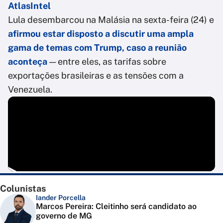
AtlasIntel
Lula desembarcou na Malásia na sexta-feira (24) e
afirmou estar disposto a discutir uma ampla
gama de temas com Trump, caso a reunião
aconteça
— entre eles, as tarifas sobre
exportações brasileiras e as tensões com a
Venezuela.
Colunistas
Iander Porcella
Marcos Pereira: Cleitinho será candidato ao
governo de MG