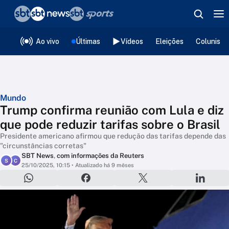
❮
voltar
Editorias
Ao vivo
Últimas
Vídeos
Eleições
Colunista
Mundo
Trump confirma reunião com Lula e diz
que pode reduzir tarifas sobre o Brasil
Presidente americano afirmou que redução das tarifas depende das
"circunstâncias corretas"
SBT News
,
com informações da Reuters
S
C
25/10/2025, 10:15
• Atualizado há 9 mêses