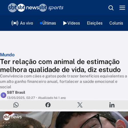
❮
voltar
Editorias
Ao vivo
Últimas
Vídeos
Eleições
Colunista
Mundo
Ter relação com animal de estimação
melhora qualidade de vida, diz estudo
Convivência com cães e gatos pode trazer benefícios equivalentes a
um alto ganho financeiro anual, fortalecer a saúde emocional e
social
SBT Brasil
S
13/05/2025, 02:27
• Atualizado há 1 ano