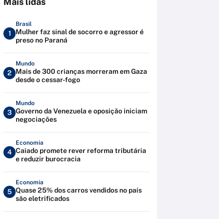
Mais lidas
Brasil
Mulher faz sinal de socorro e agressor é
1
preso no Paraná
Mundo
Mais de 300 crianças morreram em Gaza
2
desde o cessar-fogo
Mundo
Governo da Venezuela e oposição iniciam
3
negociações
Economia
Caiado promete rever reforma tributária
4
e reduzir burocracia
Economia
Quase 25% dos carros vendidos no país
5
são eletrificados