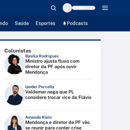
ndo
Saúde
Esportes
Podcasts
Colunistas
Basília Rodrigues
Ministro ajusta fluxo com
diretor da PF após ouvir
Mendonça
Iander Porcella
Valdemar nega que PL
considere trocar vice de Flávio
Amanda Klein
Mendonça e diretor da PF vão
se reunir para conter crise