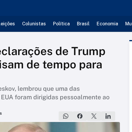
leições
Colunistas
Política
Brasil
Economia
Mu
eclarações de Trump
cisam de tempo para
Peskov, lembrou que uma das
 EUA foram dirigidas pessoalmente ao
s