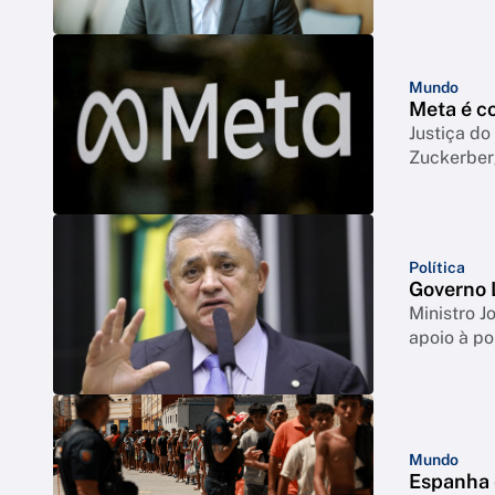
Mundo
Meta é co
Justiça d
Zuckerbe
Política
Governo L
Ministro J
apoio à po
Mundo
Espanha e