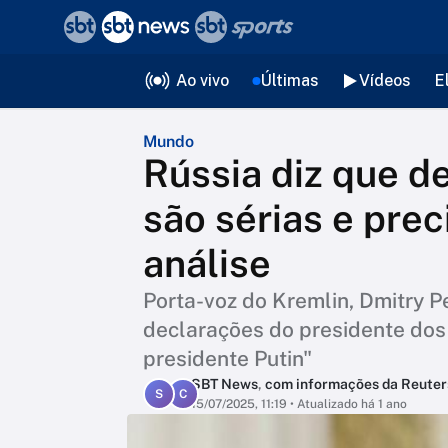
❮
voltar
Editorias
Ao vivo
Últimas
Vídeos
E
Mundo
Rússia diz que d
são sérias e pre
análise
Porta-voz do Kremlin, Dmitry 
declarações do presidente dos
presidente Putin"
SBT News
,
com informações da Reuter
S
C
15/07/2025, 11:19
• Atualizado há 1 ano