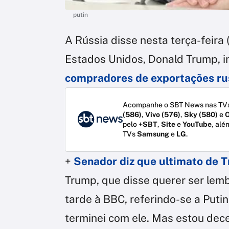
putin
A Rússia disse nesta terça-feira
Estados Unidos, Donald Trump, 
compradores de exportações ru
Acompanhe o SBT News nas TVs
(586)
,
Vivo (576)
,
Sky (580)
e
O
pelo
+SBT
,
Site
e
YouTube
, alé
TVs
Samsung
e
LG
.
+
Senador diz que ultimato de 
Trump, que disse querer ser lem
tarde à BBC, referindo-se a Puti
terminei com ele. Mas estou dec