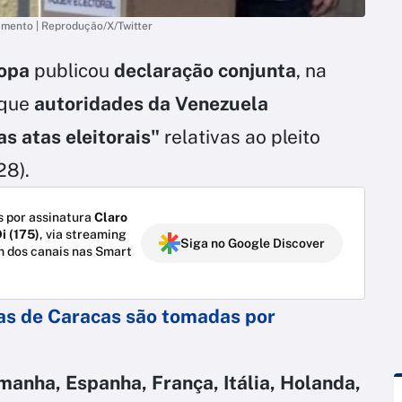
amento | Reprodução/X/Twitter
opa
publicou
declaração conjunta
, na
que
autoridades da Venezuela
s atas eleitorais"
relativas ao pleito
28).
 por assinatura
Claro
i (175)
, via streaming
Siga no Google Discover
m dos canais nas Smart
uas de Caracas são tomadas por
manha, Espanha, França, Itália, Holanda,