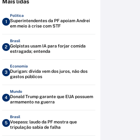
Mais lidas
Política
Superintendentes da PF apoiam Andrei
1
em meio à crise com STF
Brasil
Golpistas usam IA para forjar comida
2
estragada; entenda
Economia
Durigan: dívida vem dos juros, não dos
3
gastos públicos
Mundo
Donald Trump garante que EUA possuem
4
armamento na guerra
Brasil
Voepass: laudo da PF mostra que
5
tripulação sabia de falha