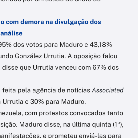
do com demora na divulgação dos
 análise
95% dos votos para Maduro e 43,18%
undo González Urrutia. A oposição falou
e disse que Urrutia venceu com 67% dos
 feita pela agência de notícias
Associated
Urrutia e 30% para Maduro.
nezuela, com protestos convocados tanto
ição. Maduro disse, na última quinta (1º),
anifestações, e prometeu enviá-las para