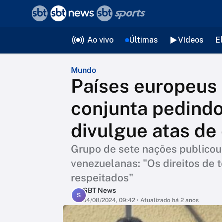
❮
voltar
Editorias
Ao vivo
Últimas
Vídeos
E
Mundo
Países europeus
conjunta pedind
divulgue atas de 
Grupo de sete nações publico
venezuelanas: "Os direitos de
respeitados"
SBT News
S
04/08/2024, 09:42
• Atualizado há 2 anos