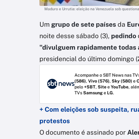
Maduro e Urrutia: eleição na Venezuela sob question
Um
grupo de sete países
da
Eur
noite desse sábado (3),
pedindo
"divulguem rapidamente todas a
presidencial do último domingo (
Acompanhe o SBT News nas TVs
(586)
,
Vivo (576)
,
Sky (580)
e
O
pelo
+SBT
,
Site
e
YouTube
, alé
TVs
Samsung
e
LG
.
+ Com eleições sob suspeita, r
protestos
O documento é assinado por
Ale