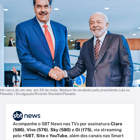
Há cerca de um ano, em 29 de maio, Maduro foi recebido pelo presidente Lula no
Planalto | Divulgação/Ricardo Stuckert/Planalto
Acompanhe o SBT News nas TVs por assinatura
Claro
(586)
,
Vivo (576)
,
Sky (580)
e
Oi (175)
, via streaming
pelo
+SBT
,
Site
e
YouTube
, além dos canais nas Smart