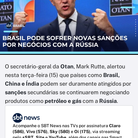
O secretário-geral da
Otan
, Mark Rutte, alertou
nesta terça-feira (15) que países como
Brasil,
China e Índia
podem ser duramente atingidos por
sanções
secundárias se continuarem negociando
produtos como
petróleo e gás
com a
Rússia
.
Acompanhe o SBT News nas TVs por assinatura
Claro
(586)
,
Vivo (576)
,
Sky (580)
e
Oi (175)
, via streaming
pelo
+SBT
,
Site
e
YouTube
, além dos canais nas Smart