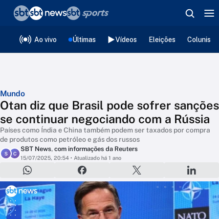
❮
voltar
Editorias
Ao vivo
Últimas
Vídeos
Eleições
Colunista
Mundo
Otan diz que Brasil pode sofrer sanções
se continuar negociando com a Rússia
Países como Índia e China também podem ser taxados por compra
de produtos como petróleo e gás dos russos
SBT News
,
com informações da Reuters
S
C
15/07/2025, 20:54
• Atualizado há 1 ano