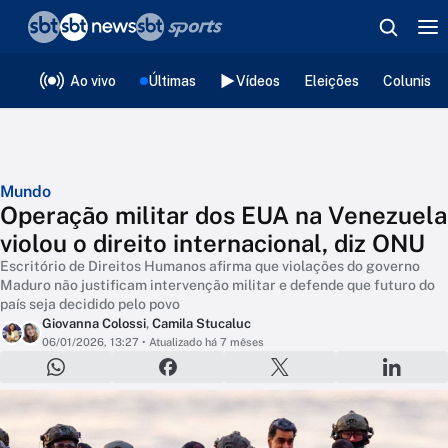
❮
voltar
Editorias
Ao vivo
Últimas
Vídeos
Eleições
Colunista
Mundo
Operação militar dos EUA na Venezuela
violou o direito internacional, diz ONU
Escritório de Direitos Humanos afirma que violações do governo
Maduro não justificam intervenção militar e defende que futuro do
país seja decidido pelo povo
Giovanna Colossi
,
Camila Stucaluc
06/01/2026, 13:27
• Atualizado há 7 mêses