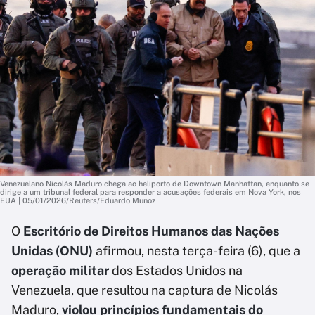
Venezuelano Nicolás Maduro chega ao heliporto de Downtown Manhattan, enquanto se
dirige a um tribunal federal para responder a acusações federais em Nova York, nos
EUA | 05/01/2026/Reuters/Eduardo Munoz
O
Escritório de Direitos Humanos das Nações
Unidas (ONU)
afirmou, nesta terça-feira (6), que a
operação militar
dos Estados Unidos na
Venezuela, que resultou na captura de Nicolás
Maduro,
violou princípios fundamentais do