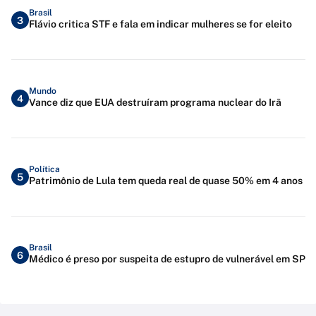
Brasil
3
Flávio critica STF e fala em indicar mulheres se for eleito
Mundo
4
Vance diz que EUA destruíram programa nuclear do Irã
Política
5
Patrimônio de Lula tem queda real de quase 50% em 4 anos
Brasil
6
Médico é preso por suspeita de estupro de vulnerável em SP