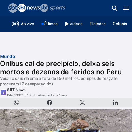
❮
voltar
Editorias
Ao vivo
Últimas
Vídeos
Eleições
Colunista
Mundo
Ônibus cai de precipício, deixa seis
mortos e dezenas de feridos no Peru
Veículo caiu de uma altura de 150 metros; equipes de resgate
procuram 17 desaparecidos
SBT News
S
04/01/2025, 18:01
• Atualizado há 1 ano