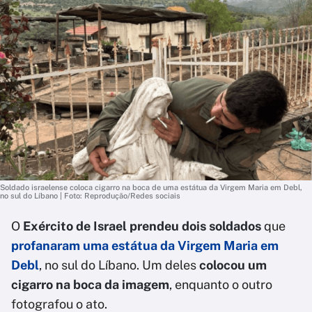
Soldado israelense coloca cigarro na boca de uma estátua da Virgem Maria em Debl,
no sul do Líbano | Foto: Reprodução/Redes sociais
O
Exército de Israel prendeu dois soldados
que
profanaram uma estátua da Virgem Maria em
Debl
, no sul do Líbano. Um deles
colocou um
cigarro na boca da imagem
, enquanto o outro
fotografou o ato.