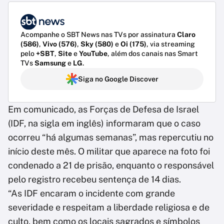
Acompanhe o SBT News nas TVs por assinatura
Claro
(586)
,
Vivo (576)
,
Sky (580)
e
Oi (175)
, via streaming
pelo
+SBT
,
Site
e
YouTube
, além dos canais nas Smart
TVs
Samsung
e
LG
.
Siga no Google Discover
Em comunicado, as Forças de Defesa de Israel
(IDF, na sigla em inglês) informaram que o caso
ocorreu “há algumas semanas”, mas repercutiu no
início deste mês. O militar que aparece na foto foi
condenado a 21 de prisão, enquanto o responsável
pelo registro recebeu sentença de 14 dias.
“As IDF encaram o incidente com grande
severidade e respeitam a liberdade religiosa e de
culto, bem como os locais sagrados e símbolos