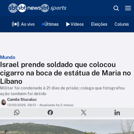
❮
voltar
Editorias
Ao vivo
Últimas
Vídeos
Eleições
Colunista
Mundo
Israel prende soldado que colocou
cigarro na boca de estátua de Maria no
Líbano
Militar foi condenado à 21 dias de prisão; colega que fotografou
ação também foi detido
Camila Stucaluc
13/05/2026, 08:51
• Atualizado há 2 mêses