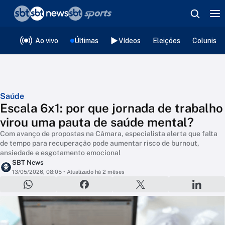
❮
voltar
Editorias
Ao vivo
Últimas
Vídeos
Eleições
Colunista
Saúde
Escala 6x1: por que jornada de trabalho
virou uma pauta de saúde mental?
Com avanço de propostas na Câmara, especialista alerta que falta
de tempo para recuperação pode aumentar risco de burnout,
ansiedade e esgotamento emocional
SBT News
13/05/2026, 08:05
• Atualizado há 2 mêses