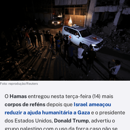
Foto: reprodução/Reuters
O
Hamas
entregou nesta terça-feira (14) mais
corpos de reféns
depois que
Israel ameaçou
reduzir a ajuda humanitária a Gaza
e o presidente
dos Estados Unidos,
Donald Trump
, advertiu o
grupo palestino com o uso da força caso não se