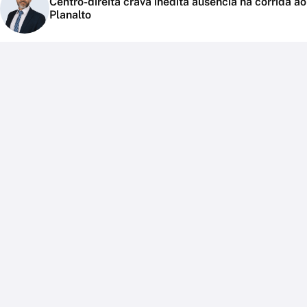
Centro-direita crava inédita ausência na corrida ao
Planalto