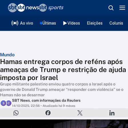
❮
voltar
Editorias
Ao vivo
Últimas
Vídeos
Eleições
Colunista
Mundo
Hamas entrega corpos de reféns após
ameaças de Trump e restrição de ajuda
imposta por Israel
Grupo militante palestino enviou quatro corpos a Israel após o
governo de Donald Trump ameaçar “responder com violência” se o
Hamas não se desarmar
SBT News
,
com informações da Reuters
S
C
14/10/2025, 22:56
• Atualizado há 9 mêses