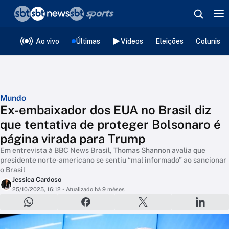
❮
voltar
Editorias
Ao vivo
Últimas
Vídeos
Eleições
Colunista
Mundo
Ex-embaixador dos EUA no Brasil diz
que tentativa de proteger Bolsonaro é
página virada para Trump
Em entrevista à BBC News Brasil, Thomas Shannon avalia que
presidente norte-americano se sentiu “mal informado” ao sancionar
o Brasil
Jessica Cardoso
25/10/2025, 16:12
• Atualizado há 9 mêses