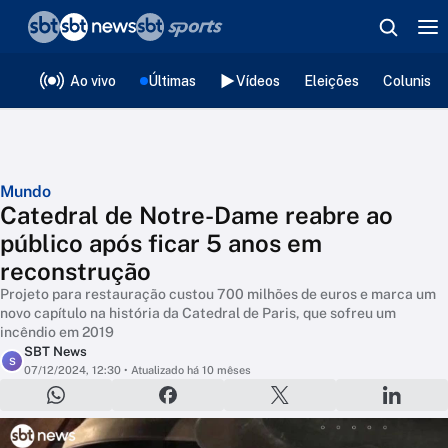
❮
voltar
Editorias
Ao vivo
Últimas
Vídeos
Eleições
Colunista
Mundo
Catedral de Notre-Dame reabre ao
público após ficar 5 anos em
reconstrução
Projeto para restauração custou 700 milhões de euros e marca um
novo capítulo na história da Catedral de Paris, que sofreu um
incêndio em 2019
SBT News
S
07/12/2024, 12:30
• Atualizado há 10 mêses