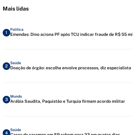
Mais lidas
Política
1
Emendas: Dino aciona PF após TCU indicar fraude de R$ 55 mi
Saúde
2
Doação de órgão: escolha envolve processos, diz especialista
Mundo
3
Arábia Saudita, Paquistão e Turquia firmam acordo militar
Saúde
4
Casos de sarampo em SP sobem para 23 em quatro dias