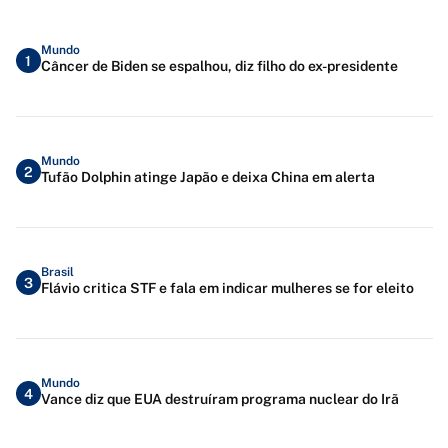
Mundo
1
Câncer de Biden se espalhou, diz filho do ex-presidente
Mundo
2
Tufão Dolphin atinge Japão e deixa China em alerta
Brasil
3
Flávio critica STF e fala em indicar mulheres se for eleito
Mundo
4
Vance diz que EUA destruíram programa nuclear do Irã