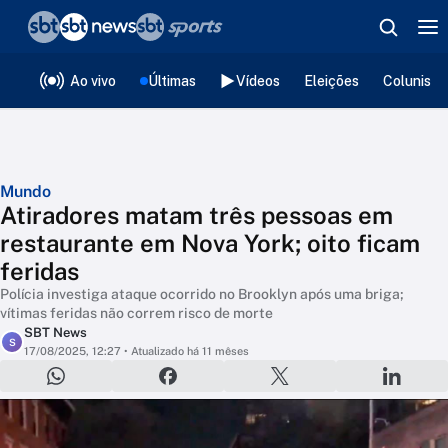
❮
voltar
Editorias
Ao vivo
Últimas
Vídeos
Eleições
Colunista
Mundo
Atiradores matam três pessoas em
restaurante em Nova York; oito ficam
feridas
Polícia investiga ataque ocorrido no Brooklyn após uma briga;
vítimas feridas não correm risco de morte
SBT News
S
17/08/2025, 12:27
• Atualizado há 11 mêses