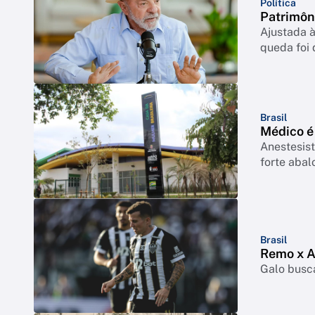
Política
Patrimôn
Ajustada à
queda foi
Brasil
Médico é
Anestesist
forte abal
Brasil
Remo x At
Galo busca