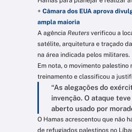
Hamas para planejar e realizar a
+
Câmara dos EUA aprova divulg
ampla maioria
A agência
Reuters
verificou a l
satélite, arquitetura e traçado 
na área indicada pelos militares.
Em nota, o movimento palestino 
treinamento e classificou a justi
“As alegações do exérci
invenção. O ataque tev
aberto usado por morado
O Hamas acrescentou que não há
de refugiados palestinos no Líba