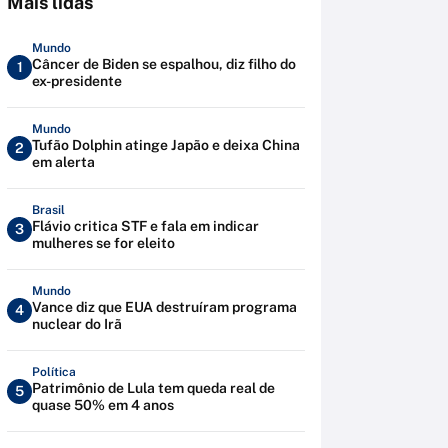
Mais lidas
Mundo
Câncer de Biden se espalhou, diz filho do
1
ex-presidente
Mundo
Tufão Dolphin atinge Japão e deixa China
2
em alerta
Brasil
Flávio critica STF e fala em indicar
3
mulheres se for eleito
Mundo
Vance diz que EUA destruíram programa
4
nuclear do Irã
Política
Patrimônio de Lula tem queda real de
5
quase 50% em 4 anos