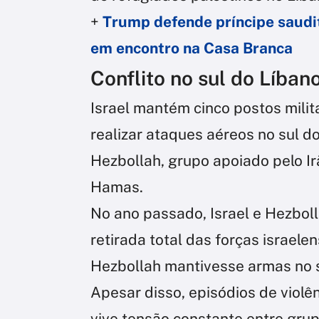
+
Trump defende príncipe saudit
em encontro na Casa Branca
Conflito no sul do Líban
Israel mantém cinco postos milita
realizar ataques aéreos no sul do
Hezbollah, grupo apoiado pelo I
Hamas.
No ano passado, Israel e Hezbol
retirada total das forças israele
Hezbollah mantivesse armas no s
Apesar disso, episódios de violê
vive tensão constante entre grup