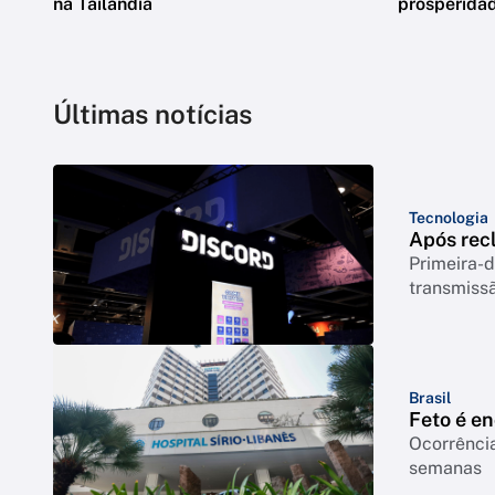
na Tailândia
prosperidad
Últimas notícias
Tecnologia
Após rec
Primeira-d
transmiss
Brasil
Feto é e
Ocorrência
semanas