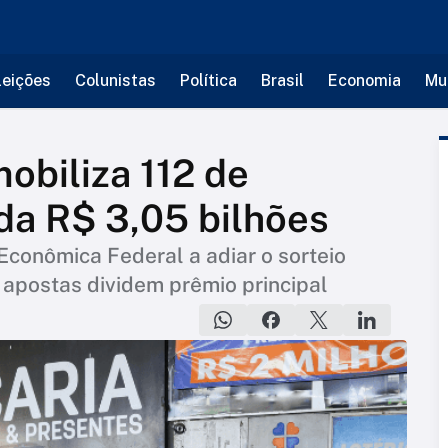
leições
Colunistas
Política
Brasil
Economia
Mu
obiliza 112 de
da R$ 3,05 bilhões
conômica Federal a adiar o sorteio
is apostas dividem prêmio principal