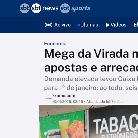
❮
voltar
Editorias
Ao vivo
Últimas
Vídeos
E
Economia
Mega da Virada m
apostas e arreca
Demanda elevada levou Caixa E
para 1º de janeiro; ao todo, se
Exame.com
03/01/2026, 02:45
• Atualizado há 7 mêses