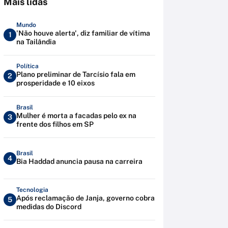
Mais lidas
Mundo
'Não houve alerta', diz familiar de vítima
1
na Tailândia
Política
Plano preliminar de Tarcísio fala em
2
prosperidade e 10 eixos
Brasil
Mulher é morta a facadas pelo ex na
3
frente dos filhos em SP
Brasil
4
Bia Haddad anuncia pausa na carreira
Tecnologia
Após reclamação de Janja, governo cobra
5
medidas do Discord