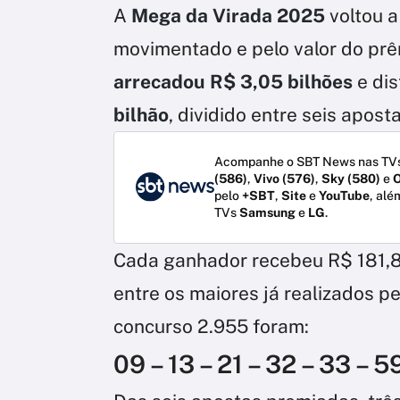
A
Mega da Virada 2025
voltou a
movimentado e pelo valor do prê
arrecadou R$ 3,05 bilhões
e dis
bilhão
, dividido entre seis apos
Acompanhe o SBT News nas TVs
(586)
,
Vivo (576)
,
Sky (580)
e
O
pelo
+SBT
,
Site
e
YouTube
, alé
TVs
Samsung
e
LG
.
Cada ganhador recebeu R$ 181,8 
entre os maiores já realizados 
concurso 2.955 foram:
09 – 13 – 21 – 32 – 33 – 5