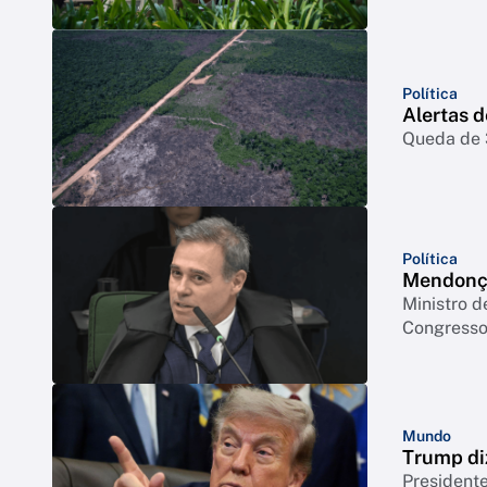
Política
Alertas 
Queda de 3
Política
Mendonça
Ministro d
Congresso 
Mundo
Trump di
Presidente