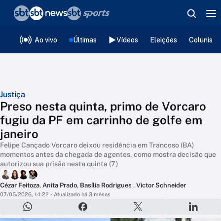
❮
voltar
Editorias
Ao vivo
Últimas
Vídeos
Eleições
Colunista
Justiça
Preso nesta quinta, primo de Vorcaro
fugiu da PF em carrinho de golfe em
janeiro
Felipe Cançado Vorcaro deixou residência em Trancoso (BA)
momentos antes da chegada de agentes, como mostra decisão que
autorizou sua prisão nesta quinta (7)
Cézar Feitoza
,
Anita Prado
,
Basília Rodrigues
,
Victor Schneider
07/05/2026, 14:22
• Atualizado há 3 mêses