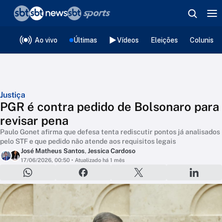
❮
voltar
Editorias
Ao vivo
Últimas
Vídeos
Eleições
Colunista
Justiça
PGR é contra pedido de Bolsonaro para
revisar pena
Paulo Gonet afirma que defesa tenta rediscutir pontos já analisados
pelo STF e que pedido não atende aos requisitos legais
José Matheus Santos
,
Jessica Cardoso
17/06/2026, 00:50
• Atualizado há 1 mês