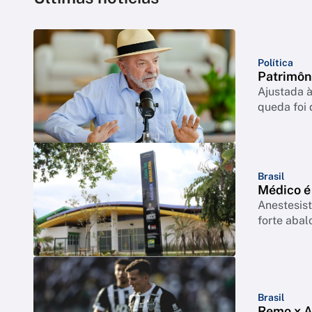
Política
Patrimôn
Ajustada à
queda foi
Brasil
Médico é
Anestesist
forte abal
Brasil
Remo x At