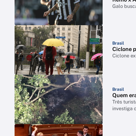
Galo busca
Brasil
Ciclone p
Ciclone ex
Brasil
Quem era
Três turis
investiga 