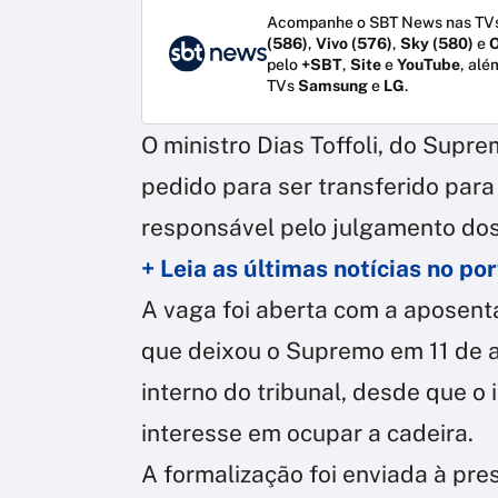
Acompanhe o SBT News nas TVs
(586)
,
Vivo (576)
,
Sky (580)
e
O
pelo
+SBT
,
Site
e
YouTube
, alé
TVs
Samsung
e
LG
.
O ministro Dias Toffoli, do Supre
pedido para ser transferido par
responsável pelo julgamento do
+ Leia as últimas notícias no p
A vaga foi aberta com a aposent
que deixou o Supremo em 11 de ab
interno do tribunal, desde que o
interesse em ocupar a cadeira.
A formalização foi enviada à pr