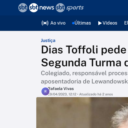
❮
voltar
Editorias
Ao vivo
Últimas
Vídeos
E
Justiça
Dias Toffoli pede
Segunda Turma 
Colegiado, responsável proces
aposentadoria de Lewandowsk
Rafaela Vivas
R
29/04/2023, 12:12
• Atualizado há 2 anos