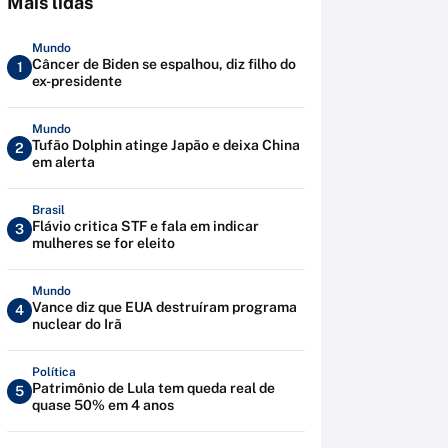
Mais lidas
Mundo
Câncer de Biden se espalhou, diz filho do
1
ex-presidente
Mundo
Tufão Dolphin atinge Japão e deixa China
2
em alerta
Brasil
Flávio critica STF e fala em indicar
3
mulheres se for eleito
Mundo
Vance diz que EUA destruíram programa
4
nuclear do Irã
Política
Patrimônio de Lula tem queda real de
5
quase 50% em 4 anos