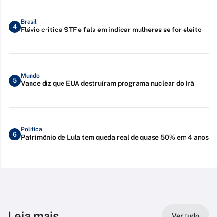
Brasil
4
Flávio critica STF e fala em indicar mulheres se for eleito
Mundo
5
Vance diz que EUA destruíram programa nuclear do Irã
Política
6
Patrimônio de Lula tem queda real de quase 50% em 4 anos
Leia mais
Ver tudo