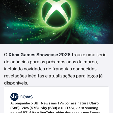
O
Xbox Games Showcase 2026
trouxe uma série
de anúncios para os próximos anos da marca,
incluindo novidades de franquias conhecidas,
revelações inéditas e atualizações para jogos já
disponíveis.
Acompanhe o SBT News nas TVs por assinatura
Claro
(586)
,
Vivo (576)
,
Sky (580)
e
Oi (175)
, via streaming
pelo
+SBT
,
Site
e
YouTube
, além dos canais nas Smart