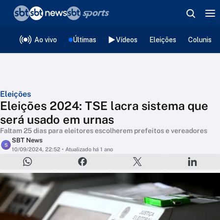
❮
voltar
Editorias
Ao vivo
Últimas
Vídeos
Eleições
Colunista
Eleições
Eleições 2024: TSE lacra sistema que
será usado em urnas
Faltam 25 dias para eleitores escolherem prefeitos e vereadores
SBT News
S
10/09/2024, 22:52
• Atualizado há 1 ano