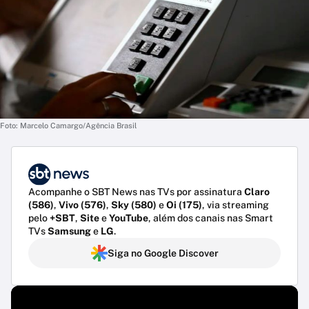
Foto: Marcelo Camargo/Agência Brasil
Acompanhe o SBT News nas TVs por assinatura
Claro
(586)
,
Vivo (576)
,
Sky (580)
e
Oi (175)
, via streaming
pelo
+SBT
,
Site
e
YouTube
, além dos canais nas Smart
TVs
Samsung
e
LG
.
Siga no Google Discover