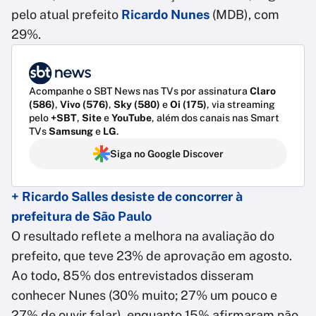
pelo atual prefeito
Ricardo Nunes
(MDB), com
29%.
Acompanhe o SBT News nas TVs por assinatura
Claro
(586)
,
Vivo (576)
,
Sky (580)
e
Oi (175)
, via streaming
pelo
+SBT
,
Site
e
YouTube
, além dos canais nas Smart
TVs
Samsung
e
LG
.
Siga no Google Discover
+ Ricardo Salles desiste de concorrer à
prefeitura de São Paulo
O resultado reflete a melhora na avaliação do
prefeito, que teve 23% de aprovação em agosto.
Ao todo, 85% dos entrevistados disseram
conhecer Nunes (30% muito; 27% um pouco e
27% de ouvir falar), enquanto 15% afirmaram não