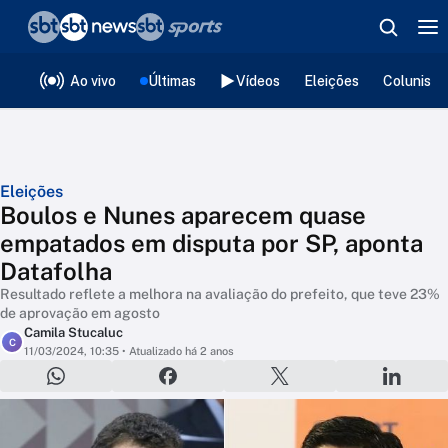
❮
voltar
Editorias
Ao vivo
Últimas
Vídeos
Eleições
Colunista
Eleições
Boulos e Nunes aparecem quase
empatados em disputa por SP, aponta
Datafolha
Resultado reflete a melhora na avaliação do prefeito, que teve 23%
de aprovação em agosto
Camila Stucaluc
C
11/03/2024, 10:35
• Atualizado há 2 anos