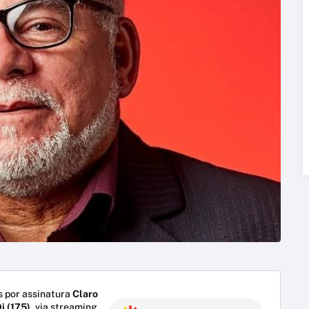
 por assinatura
Claro
i (175)
, via streaming