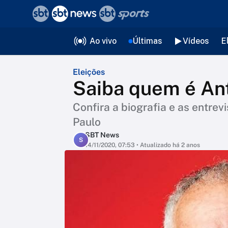
❮
voltar
Editorias
Ao vivo
Últimas
Vídeos
E
Eleições
Saiba quem é Ant
Confira a biografia e as entrev
Paulo
SBT News
S
14/11/2020, 07:53
• Atualizado há 2 anos