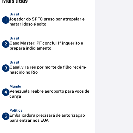
Mais lidas
Brasil
Jogador do SPFC preso por atropelar e
1
matar idoso é solto
Brasil
Caso Master: PF conclui 1º inquérito e
2
prepara indiciamento
Brasil
Casal vira réu por morte de filho recém-
3
nascido no Rio
Mundo
Venezuela reabre aeroporto para voos de
4
carga
Política
Embaixadora precisará de autorização
5
para entrar nos EUA