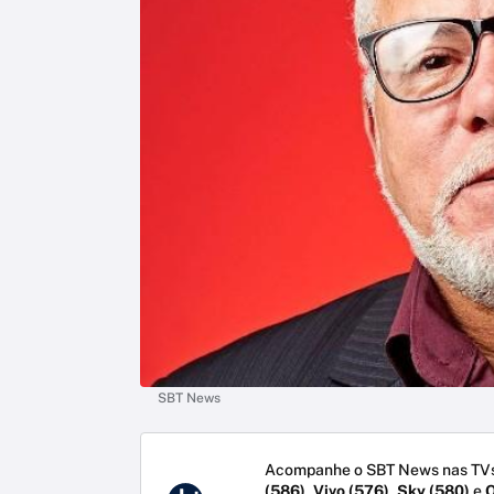
SBT News
Acompanhe o SBT News nas TVs
(586)
,
Vivo (576)
,
Sky (580)
e
O