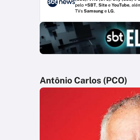
pelo
+SBT
,
Site
e
YouTube
, alé
TVs
Samsung
e
LG
.
Antônio Carlos (PCO)