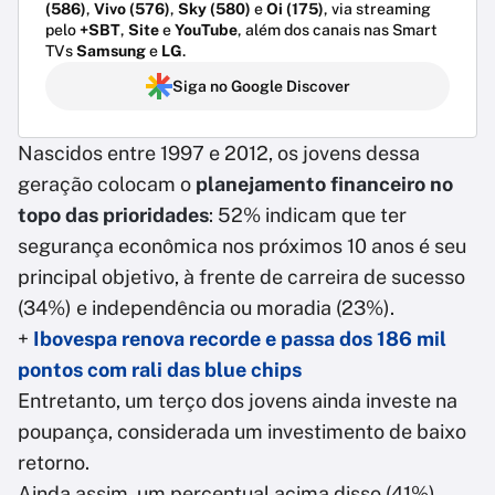
(586)
,
Vivo (576)
,
Sky (580)
e
Oi (175)
, via streaming
pelo
+SBT
,
Site
e
YouTube
, além dos canais nas Smart
TVs
Samsung
e
LG
.
Siga no Google Discover
Nascidos entre 1997 e 2012, os jovens dessa
geração colocam o
planejamento financeiro no
topo das prioridades
: 52% indicam que ter
segurança econômica nos próximos 10 anos é seu
principal objetivo, à frente de carreira de sucesso
(34%) e independência ou moradia (23%).
+
Ibovespa renova recorde e passa dos 186 mil
pontos com rali das blue chips
Entretanto, um terço dos jovens ainda investe na
poupança, considerada um investimento de baixo
retorno.
Ainda assim, um percentual acima disso (41%)