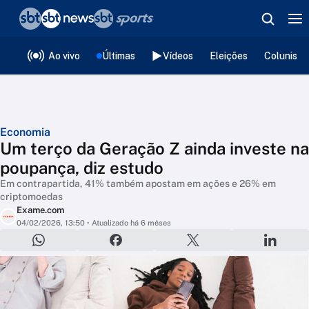
❮
voltar
Editorias
Ao vivo
Últimas
Vídeos
Eleições
Colunista
Economia
Um terço da Geração Z ainda investe na
poupança, diz estudo
Em contrapartida, 41% também apostam em ações e 26% em
criptomoedas
Exame.com
04/02/2026, 13:50
• Atualizado há 6 mêses