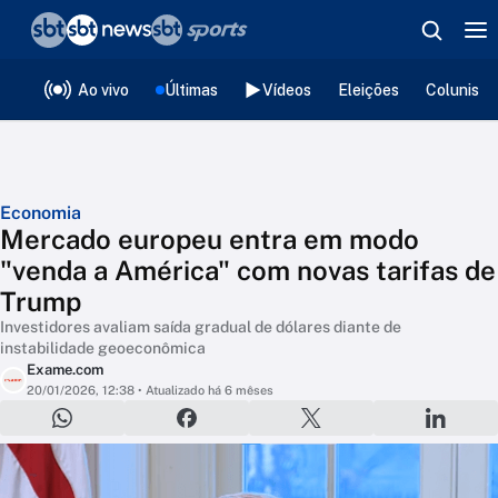
❮
voltar
Editorias
Ao vivo
Últimas
Vídeos
Eleições
Colunista
Economia
Mercado europeu entra em modo
"venda a América" com novas tarifas de
Trump
Investidores avaliam saída gradual de dólares diante de
instabilidade geoeconômica
Exame.com
20/01/2026, 12:38
• Atualizado há 6 mêses