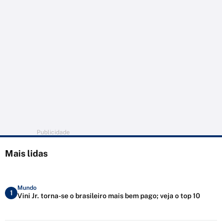
Publicidade
Mais lidas
Mundo
1
Vini Jr. torna-se o brasileiro mais bem pago; veja o top 10