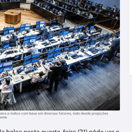
para o índice com base em diversos fatores, indo desde projeções
xame
a bolsa nesta quarta-feira (21) pôde ver o