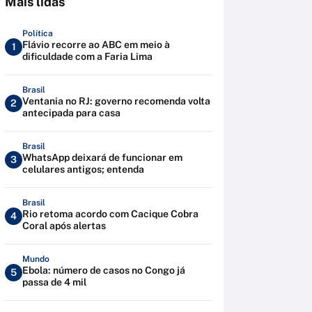
Mais lidas
Política
Flávio recorre ao ABC em meio à
1
dificuldade com a Faria Lima
Brasil
Ventania no RJ: governo recomenda volta
2
antecipada para casa
Brasil
WhatsApp deixará de funcionar em
3
celulares antigos; entenda
Brasil
Rio retoma acordo com Cacique Cobra
4
Coral após alertas
Mundo
Ebola: número de casos no Congo já
5
passa de 4 mil