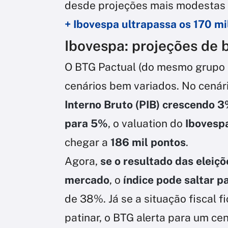
desde projeções mais modestas a
+ Ibovespa ultrapassa os 170 mil
Ibovespa: projeções de 
O BTG Pactual (do mesmo grupo 
cenários bem variados. No cenár
Interno Bruto (PIB) crescendo 
para 5%
, o valuation do
Ibovesp
chegar a
186 mil pontos
.
Agora,
se o resultado das eleiç
mercado
, o
índice pode saltar p
de 38%. Já se a situação fiscal 
patinar, o BTG alerta para um ce