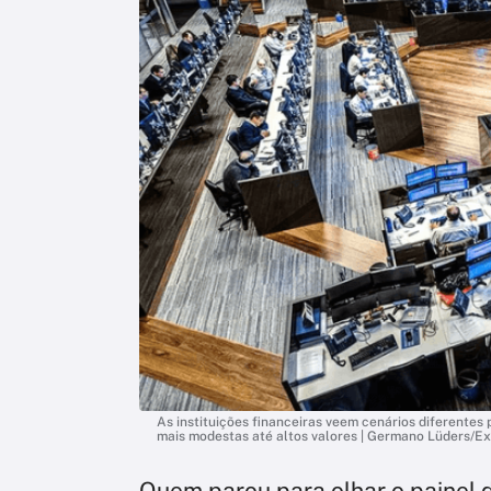
As instituições financeiras veem cenários diferentes 
mais modestas até altos valores | Germano Lüders/E
Quem parou para olhar o painel d