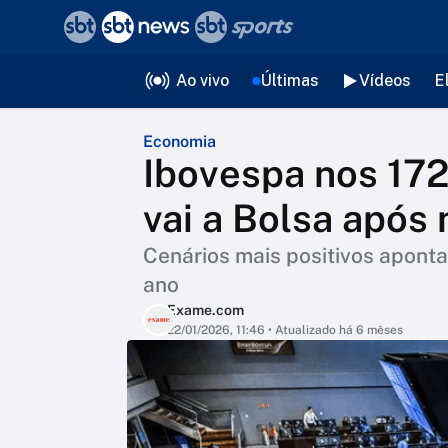
❮
voltar
Editorias
Ao vivo
Últimas
Vídeos
E
Economia
Ibovespa nos 172
vai a Bolsa após
Cenários mais positivos aponta
ano
Exame.com
22/01/2026, 11:46
• Atualizado há 6 mêses