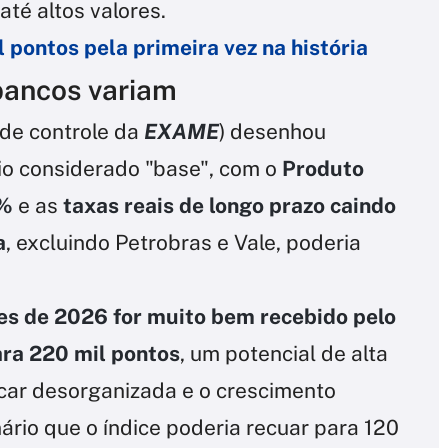
té altos valores.
 pontos pela primeira vez na história
bancos variam
de controle da
EXAME
) desenhou
io considerado "base", com o
Produto
3%
e as
taxas reais de longo prazo caindo
a
, excluindo Petrobras e Vale, poderia
ões de 2026 for muito bem recebido pelo
ara 220 mil pontos
, um potencial de alta
ficar desorganizada e o crescimento
nário que o índice poderia recuar para 120