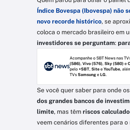
Índice Bovespa (Ibovespa) não 
novo recorde histórico
, se apro
coloca o mercado brasileiro em 
investidores se perguntam
:
para
Acompanhe o SBT News nas TVs
(586)
,
Vivo (576)
,
Sky (580)
e
O
pelo
+SBT
,
Site
e
YouTube
, alé
TVs
Samsung
e
LG
.
Se você quer saber para onde os
dos grandes bancos de investim
limite
, mas têm
riscos calculado
veem cenários diferentes para o 