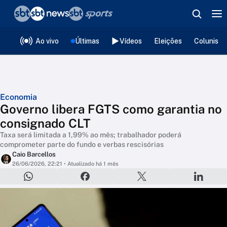
❮
voltar
Editorias
Ao vivo
Últimas
Vídeos
Eleições
Colunista
Economia
Governo libera FGTS como garantia no
consignado CLT
Taxa será limitada a 1,99% ao mês; trabalhador poderá
comprometer parte do fundo e verbas rescisórias
Caio Barcellos
26/06/2026, 22:21
• Atualizado há 1 mês