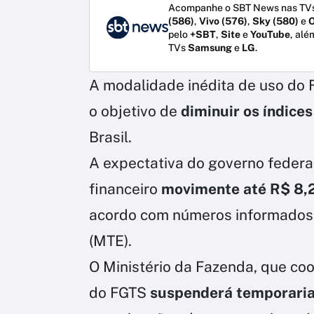
Acompanhe o SBT News nas TVs
(586)
,
Vivo (576)
,
Sky (580)
e
O
pelo
+SBT
,
Site
e
YouTube
, alé
TVs
Samsung
e
LG
.
A modalidade inédita de uso do 
o objetivo de
diminuir os índices
Brasil.
A expectativa do governo federal
financeiro
movimente até R$ 8,2
acordo com números informados 
(MTE).
O Ministério da Fazenda, que co
do FGTS
suspenderá temporaria