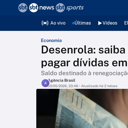
❮
voltar
Editorias
Ao vivo
Últimas
Vídeos
E
Economia
Desenrola: saib
pagar dívidas em
Saldo destinado à renegociação
Agência Brasil
A
30/05/2026, 23:46
• Atualizado há 2 mêses