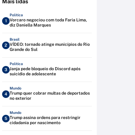
Mais lidas
Política
Vorcaro negociou com toda Faria Lima,
1
diz Daniella Marques
Brasil
VÍDEO: tornado atinge municípios do Rio
2
Grande do Sul
Política
Janja pede bloqueio do Discord após
3
suicídio de adolescente
Mundo
Trump quer cobrar multas de deportados
4
no exterior
Mundo
Trump assina ordens para restringir
5
cidadania por nascimento