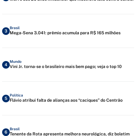
Brasil
3
Mega-Sena 3.041: prêmio acumula para R$ 165 milhões
Mundo
4
Vini Jr. torna-se o brasileiro mais bem pago; veja o top 10
Política
5
Flávio atribui falta de alianças aos “caciques” do Centrão
Brasil
6
Tenente da Rota apresenta melhora neurológica, diz boletim