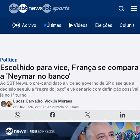
❮
voltar
Editorias
Ao vivo
Últimas
Vídeos
Eleições
Colunista
Política
Escolhido para vice, França se compara
a 'Neymar no banco'
Ao SBT News, o pré-candidato a vice ao governo de SP disse que a
decisão seguiu a “regra do jogo” e vê cenário com definição possível
já no 1º turno
Lucas Carvalho
,
Vicklin Moraes
26/06/2026, 22:21
• Atualizado há 1 mês